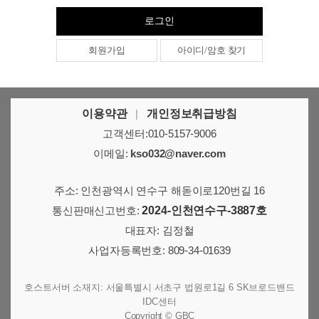
아이디/암호 찾기
이용약관
|
개인정보취급방침
고객센터:010-5157-9006
이메일:
kso032@naver.com
주소: 인천광역시 연수구 해돋이로120번길 16
통신판매신고번호:
2024-인천연수구-3887호
대표자: 김정철
사업자등록번호: 809-34-01639
호스트서버 소재지: 서울특별시 서초구 법원로1길 6 SK브로드밴드
IDC센터
Copyright © GBC