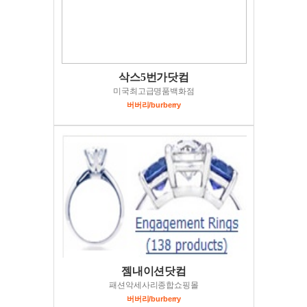
삭스5번가닷컴
미국최고급명품백화점
버버리/burberry
젬내이션닷컴
패션악세사리종합쇼핑몰
버버리/burberry