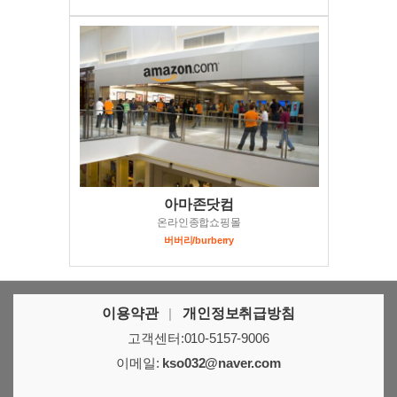
아마존닷컴
온라인종합쇼핑몰
버버리/burberry
이용약관
|
개인정보취급방침
고객센터:010-5157-9006
이메일:
kso032@naver.com