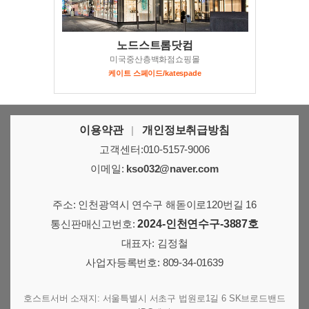
노드스트롬닷컴
미국중산층백화점쇼핑몰
케이트 스페이드/katespade
이용약관
|
개인정보취급방침
고객센터:010-5157-9006
이메일:
kso032@naver.com
주소: 인천광역시 연수구 해돋이로120번길 16
통신판매신고번호:
2024-인천연수구-3887호
대표자: 김정철
사업자등록번호: 809-34-01639
호스트서버 소재지: 서울특별시 서초구 법원로1길 6 SK브로드밴드