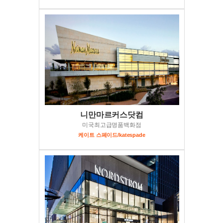
니만마르커스닷컴
미국최고급명품백화점
케이트 스페이드/katespade