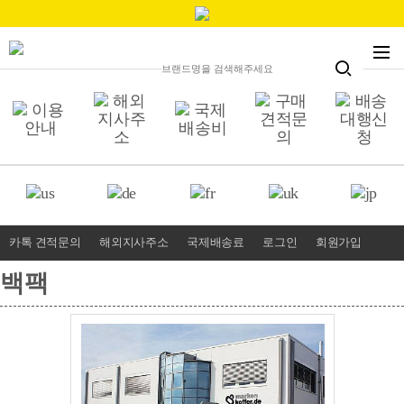
카톡 견적문의
해외지사주소
국제배송료
로그인
회원가입
백팩