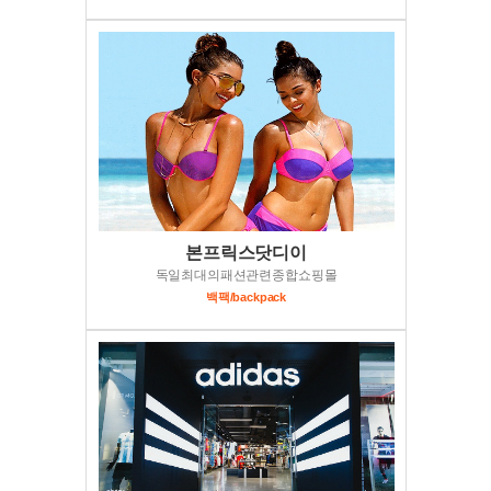
본프릭스닷디이
독일최대의패션관련종합쇼핑몰
백팩/backpack