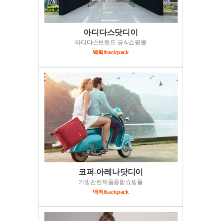
아디다스닷디이
아디다스브랜드 공식쇼핑몰
백팩/backpack
코퍼-아레나닷디이
가방관련제품종합쇼핑몰
백팩/backpack