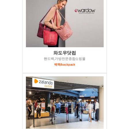
와도우닷컴
핸드백,가방전문종합쇼핑몰
백팩/backpack