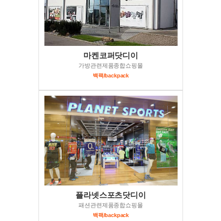
마켄코퍼닷디이
가방관련제품종합쇼핑몰
백팩/backpack
플라넷스포츠닷디이
패션관련제품종합쇼핑몰
백팩/backpack