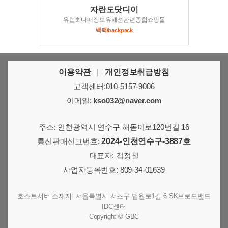
자란도닷디이
유럽최다매장보유패션관련종합쇼핑몰
백팩/backpack
이용약관
|
개인정보취급방침
고객센터:010-5157-9006
이메일:
kso032@naver.com
주소: 인천광역시 연수구 해돋이로120번길 16
통신판매신고번호:
2024-인천연수구-3887호
대표자: 김정철
사업자등록번호: 809-34-01639
호스트서버 소재지: 서울특별시 서초구 법원로1길 6 SK브로드밴드
IDC센터
Copyright © GBC