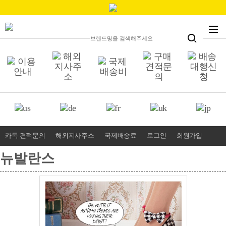
카톡 견적문의
해외지사주소
국제배송료
로그인
회원가입
뉴발란스