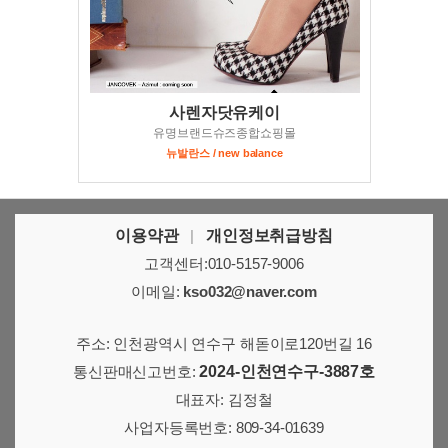
사렌자닷유케이
유명브랜드슈즈종합쇼핑몰
뉴발란스 / new balance
이용약관
|
개인정보취급방침
고객센터:010-5157-9006
이메일:
kso032@naver.com
주소: 인천광역시 연수구 해돋이로120번길 16
통신판매신고번호:
2024-인천연수구-3887호
대표자: 김정철
사업자등록번호: 809-34-01639