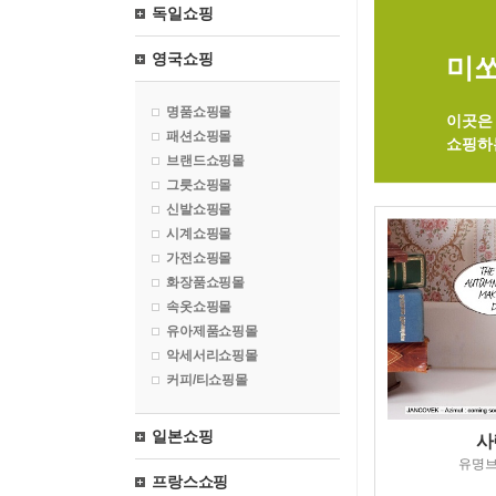
독일쇼핑
영국쇼핑
미쏘
명품쇼핑몰
이곳은 
패션쇼핑몰
쇼핑하
브랜드쇼핑몰
그릇쇼핑몰
신발쇼핑몰
시계쇼핑몰
가전쇼핑몰
화장품쇼핑몰
속옷쇼핑몰
유아제품쇼핑몰
악세서리쇼핑몰
커피/티쇼핑몰
일본쇼핑
사
유명
프랑스쇼핑