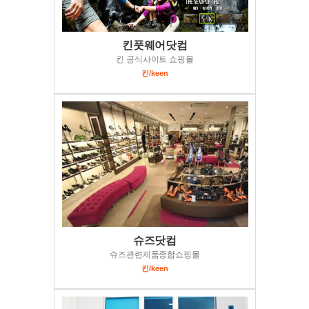
킨풋웨어닷컴
킨 공식사이트 쇼핑몰
킨/keen
슈즈닷컴
슈즈관련제품종합쇼핑몰
킨/keen