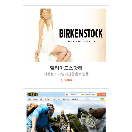
딜리아드스닷컴
백화점스타일패션종합쇼핑몰
킨/keen