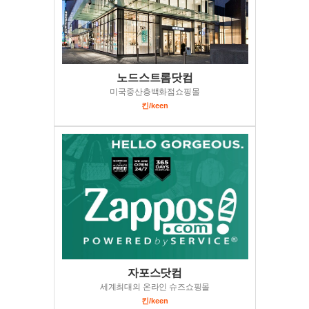
노드스트롬닷컴
미국중산층백화점쇼핑몰
킨/keen
자포스닷컴
세계최대의 온라인 슈즈쇼핑몰
킨/keen