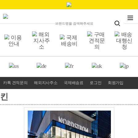
카톡 견적문의
해외지사주소
국제배송료
로그인
회원가입
킨