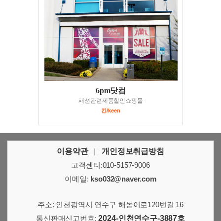
6pm닷컴
패션관련제품할인쇼핑몰
킨/keen
이용약관
|
개인정보취급방침
고객센터:010-5157-9006
이메일:
kso032@naver.com
주소: 인천광역시 연수구 해돋이로120번길 16
통신판매신고번호:
2024-인천연수구-3887호