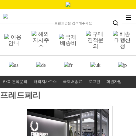
카톡 견적문의
해외지사주소
국제배송료
로그인
회원가입
프레드페리