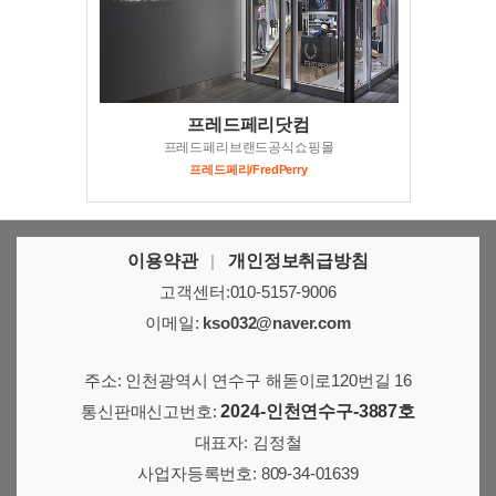
프레드페리닷컴
프레드페리브랜드공식쇼핑몰
프레드페리/FredPerry
이용약관
|
개인정보취급방침
고객센터:010-5157-9006
이메일:
kso032@naver.com
주소: 인천광역시 연수구 해돋이로120번길 16
통신판매신고번호:
2024-인천연수구-3887호
대표자: 김정철
사업자등록번호: 809-34-01639